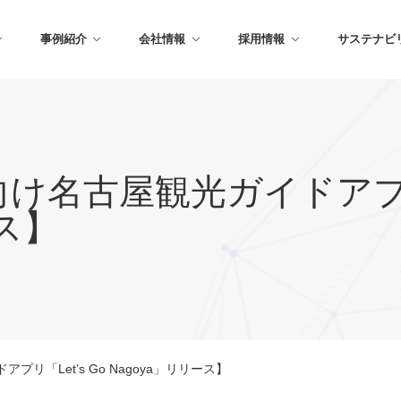
事例紹介
会社情報
採用情報
サステナビ
名古屋観光ガイドアプリ「L
ース】
リ「Let’s Go Nagoya」リリース】